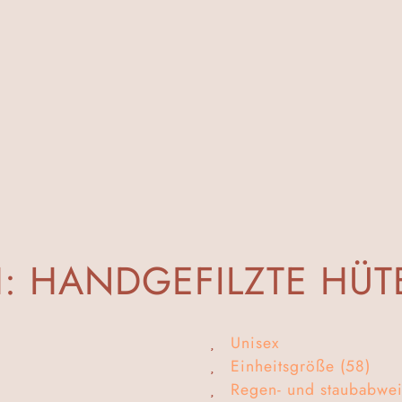
H: HANDGEFILZTE HÜT
Unisex
Einheitsgröße (58)
Regen- und staubabwe