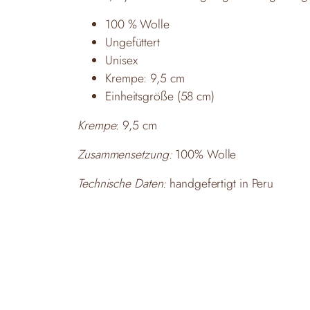
100 % Wolle
Ungefüttert
Unisex
Krempe: 9,5 cm
Einheitsgröße (58 cm)
Krempe
: 9,5 cm
Zusammensetzung:
100% Wolle
Technische Daten:
handgefertigt in Peru
Maße:
Einheitsgröße (58 cm) Unisex
Pflegehinweis:
nicht waschen, nicht bleichen, 
Versand:
Standardversand in Deutschland, weit
—