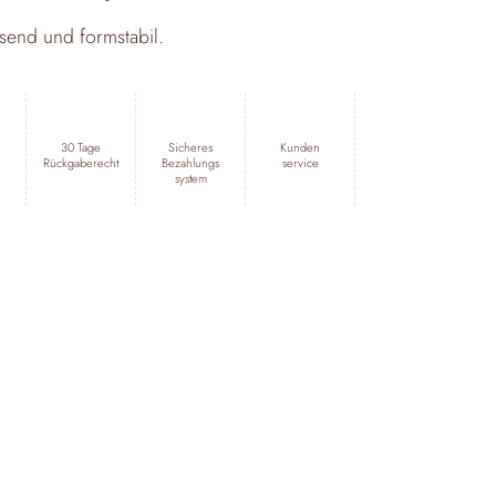
end und formstabil.
r
30 Tage
Sicheres
Kunden
Rückgaberecht
Bezahlungs
service
system