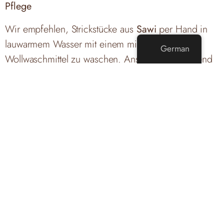
Pflege
Wir empfehlen, Strickstücke aus
Sawi
per Hand in
lauwarmem Wasser mit einem milden
German
Wollwaschmittel zu waschen. Anschließend liegend
trocknen, am besten auf einem Frottiertuch, um
Verformungen zu vermeiden. Bitte auf keinen Fall
direkt auf einer Heizquelle oder in der prallen Sonne
trocknen!