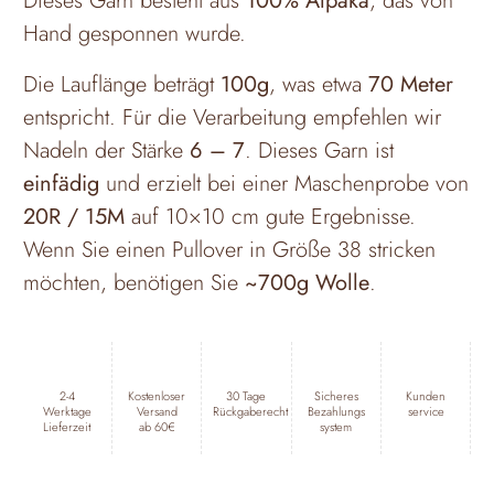
Dieses Garn besteht aus
100% Alpaka
, das von
Hand gesponnen wurde.
Die Lauflänge beträgt
100g
, was etwa
70 Meter
entspricht. Für die Verarbeitung empfehlen wir
Nadeln der Stärke
6 – 7
. Dieses Garn ist
einfädig
und erzielt bei einer Maschenprobe von
20R / 15M
auf 10×10 cm gute Ergebnisse.
Wenn Sie einen Pullover in Größe 38 stricken
möchten, benötigen Sie
~700g Wolle
.
2-4
Kostenloser
30 Tage
Sicheres
Kunden
Werktage
Versand
Rückgaberecht
Bezahlungs
service
Lieferzeit
ab 60€
system